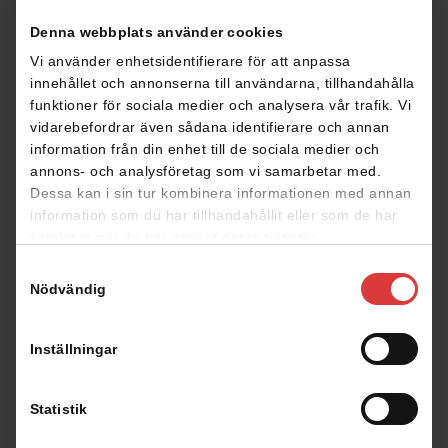
planlösningar och givetvis bygger vi även efter er egen
Denna webbplats använder cookies
skiss eller ritningsförslag.
Vi använder enhetsidentifierare för att anpassa
Låt oss hjälpa er att bygga ert drömhus!
innehållet och annonserna till användarna, tillhandahålla
funktioner för sociala medier och analysera vår trafik. Vi
vidarebefordrar även sådana identifierare och annan
information från din enhet till de sociala medier och
Kontakta oss
annons- och analysföretag som vi samarbetar med.
Dessa kan i sin tur kombinera informationen med annan
information som du har tillhandahållit eller som de har
samlat in när du har använt deras tjänster.
Samtyckesval
Nödvändig
Läs mer om oss och det
Inställningar
Småländska hantverket
Statistik
Vi på Lövsta Trähus vill skapa hus med genuin
hemkänsla, med design som sträcker sig från