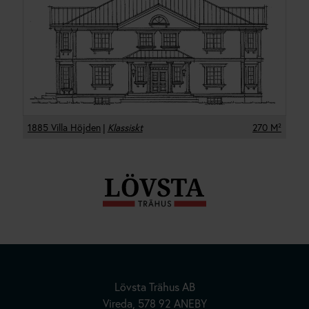
1885 Villa Höjden
|
Klassiskt
270
M²
Hus | Herrgårdar | Fritidshus
Kundanpassade Hus
Lövsta Trähus AB
Vireda, 578 92 ANEBY