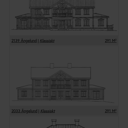
2139 Ängelund
|
Klassiskt
291
M²
2033 Ängelund
|
Klassiskt
291
M²