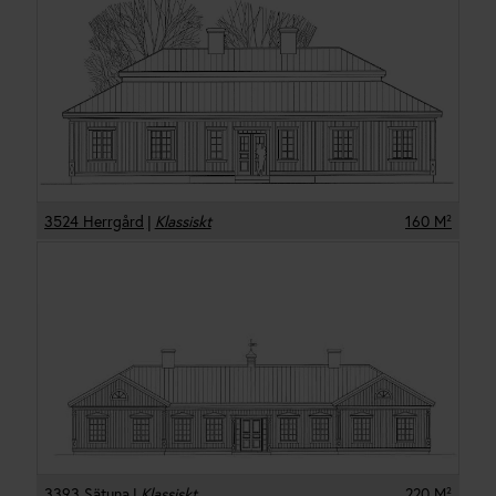
3524 Herrgård
|
Klassiskt
160
M²
3393 Sätuna
|
Klassiskt
220
M²