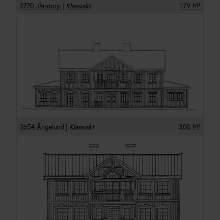
2770 Järstorp
|
Klassiskt
179
M²
2654 Ängelund
|
Klassiskt
300
M²