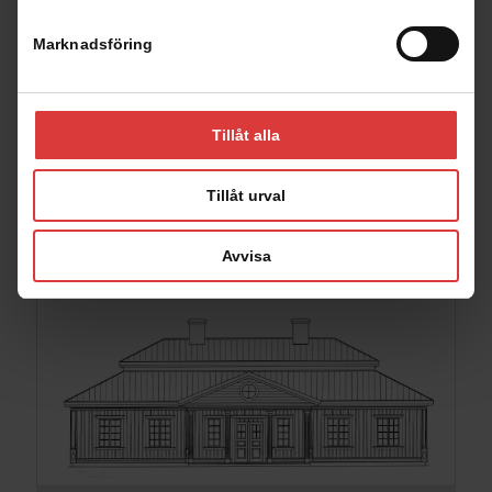
Marknadsföring
Tillåt alla
Tillåt urval
2821 Ängelund
|
Klassiskt
253
M²
Avvisa