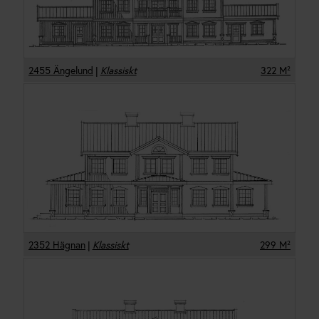
2455 Ängelund
|
Klassiskt
322
M²
2352 Hägnan
|
Klassiskt
299
M²