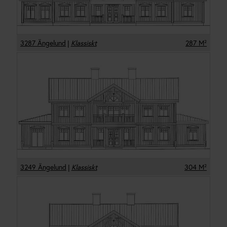
3287 Ängelund
|
Klassiskt
287
M²
3249 Ängelund
|
Klassiskt
304
M²