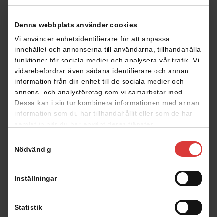
Denna webbplats använder cookies
Vi använder enhetsidentifierare för att anpassa
innehållet och annonserna till användarna, tillhandahålla
funktioner för sociala medier och analysera vår trafik. Vi
vidarebefordrar även sådana identifierare och annan
information från din enhet till de sociala medier och
2935 Ängelund
|
Klassiskt
309
M²
annons- och analysföretag som vi samarbetar med.
Dessa kan i sin tur kombinera informationen med annan
information som du har tillhandahållit eller som de har
samlat in när du har använt deras tjänster.
Samtyckesval
Nödvändig
Inställningar
2897 Ängelund
|
Klassiskt
267
M²
Statistik