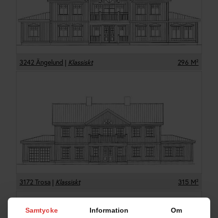
3242 Ängelund
|
Klassiskt
296
M²
3172 Trosa
|
Klassiskt
315
M²
Samtycke
Information
Om