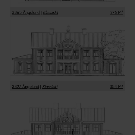
3365 Ängelund
|
Klassiskt
276
M²
3327 Ängelund
|
Klassiskt
354
M²