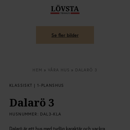
Se fler bilder
HEM
»
VÅRA HUS
»
DALARÖ 3
KLASSISKT | 1-PLANSHUS
Dalarö 3
HUSNUMMER:
DAL3-KLA
Dalarö är ett hus med tydlig karaktär och vackra