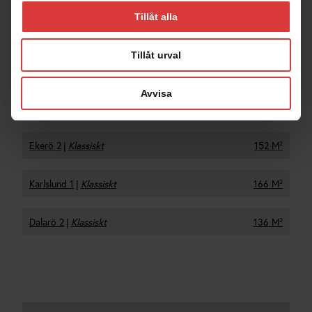
Tillåt alla
Tillåt urval
SE ÄVEN
Avvisa
Fler hus liknande Dalarö 3
Ekerö 2
|
Klassiskt
152 M²
Karlslund 1
|
Klassiskt
166 M²
Dalarö 2
|
Klassiskt
136 M²