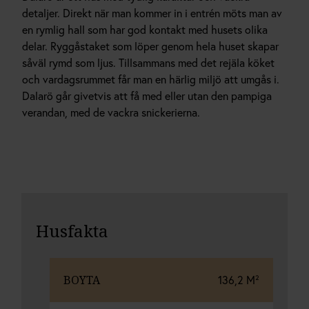
detaljer. Direkt när man kommer in i entrén möts man av
en rymlig hall som har god kontakt med husets olika
delar. Ryggåstaket som löper genom hela huset skapar
såväl rymd som ljus. Tillsammans med det rejäla köket
och vardagsrummet får man en härlig miljö att umgås i.
Dalarö går givetvis att få med eller utan den pampiga
verandan, med de vackra snickerierna.
Husfakta
BOYTA
136,2 M²