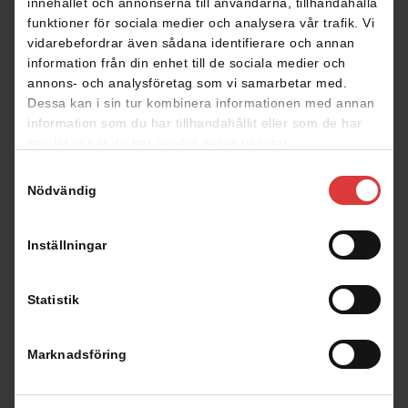
innehållet och annonserna till användarna, tillhandahålla
Planritningar
funktioner för sociala medier och analysera vår trafik. Vi
vidarebefordrar även sådana identifierare och annan
information från din enhet till de sociala medier och
annons- och analysföretag som vi samarbetar med.
Klicka på planritningen för att förstora den
Dessa kan i sin tur kombinera informationen med annan
information som du har tillhandahållit eller som de har
samlat in när du har använt deras tjänster.
Samtyckesval
Nödvändig
Spegelvänd planlösning
Inställningar
Statistik
Fasad
Marknadsföring