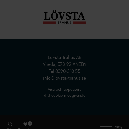
Hus | Herrgårdar | Fritidshus
Lövsta Trähus AB
Kundanpassade Hus
Vireda, 578 92 ANEBY
Tel
0390-310 55
Inspiration
info@lovsta-trahus.se
Om oss
Visa och uppdatera
ditt cookie-medgivande
Kontakta oss
0
Meny