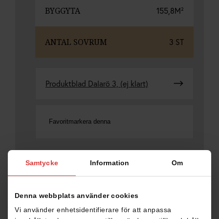
BYGGYTA
155,8M²
ANTAL SOVRUM
3 ST
Produktblad Dalarö 3, (ej klart)
Favoritmarkera denna
DELA
Samtycke
Information
Om
Denna webbplats använder cookies
Vi använder enhetsidentifierare för att anpassa