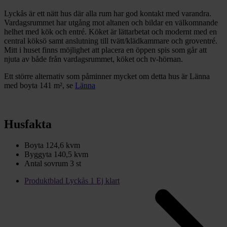
Lyckås är ett nätt hus där alla rum har god kontakt med varandra.
Vardagsrummet har utgång mot altanen och bildar en välkomnande
helhet med kök och entré. Köket är lättarbetat och modernt med en
central köksö samt anslutning till tvätt/klädkammare och groventré.
Mitt i huset finns möjlighet att placera en öppen spis som går att
njuta av både från vardagsrummet, köket och tv-hörnan.
Ett större alternativ som påminner mycket om detta hus är Länna
med boyta 141 m², se
Länna
Husfakta
Boyta
124,6 kvm
Byggyta
140,5 kvm
Antal sovrum
3 st
Produktblad Lyckås 1 Ej klart