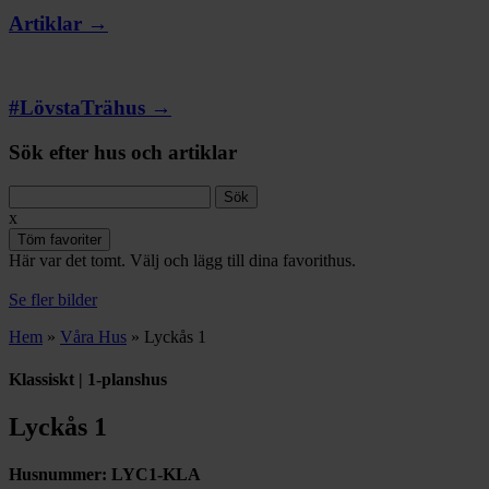
Artiklar →
#LövstaTrähus →
Sök efter hus och artiklar
Sök
efter:
x
Töm favoriter
Här var det tomt. Välj och lägg till dina favorithus.
Se fler bilder
Hem
»
Våra Hus
»
Lyckås 1
Klassiskt | 1-planshus
Lyckås 1
Husnummer:
LYC1-KLA