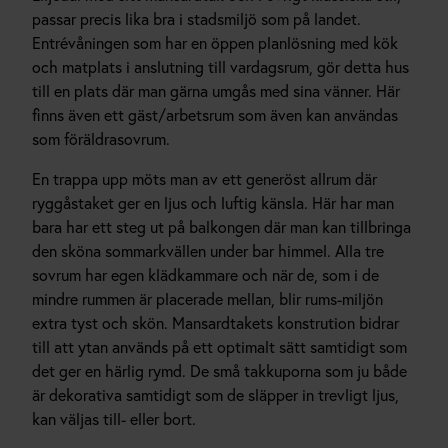
passar precis lika bra i stadsmiljö som på landet.
Entrévåningen som har en öppen planlösning med kök
och matplats i anslutning till vardagsrum, gör detta hus
till en plats där man gärna umgås med sina vänner. Här
finns även ett gäst/arbetsrum som även kan användas
som föräldrasovrum.
En trappa upp möts man av ett generöst allrum där
ryggåstaket ger en ljus och luftig känsla. Här har man
bara har ett steg ut på balkongen där man kan tillbringa
den sköna sommarkvällen under bar himmel. Alla tre
sovrum har egen klädkammare och när de, som i de
mindre rummen är placerade mellan, blir rums-miljön
extra tyst och skön. Mansardtakets konstrution bidrar
till att ytan används på ett optimalt sätt samtidigt som
det ger en härlig rymd. De små takkuporna som ju både
är dekorativa samtidigt som de släpper in trevligt ljus,
kan väljas till- eller bort.