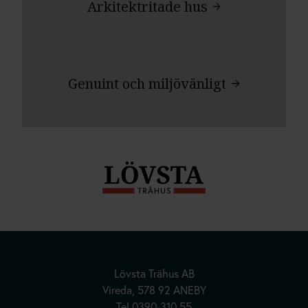
Arkitektritade hus
Genuint och miljövänligt
Hus | Herrgårdar | Fritidshus
Lövsta Trähus AB
Kundanpassade Hus
Vireda, 578 92 ANEBY
Tel
0390-310 55