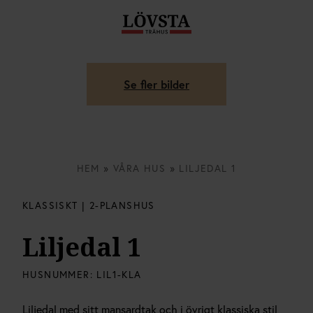
Se fler bilder
HEM
»
VÅRA HUS
»
LILJEDAL 1
KLASSISKT | 2-PLANSHUS
Liljedal 1
HUSNUMMER:
LIL1-KLA
Liljedal med sitt mansardtak och i övrigt klassiska stil,