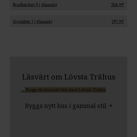
Brudbäcken 5
|
Klassiskt
206 M²
Grytsäter 1
|
Klassiskt
291 M²
Läsvärt om Lövsta Trähus
Bygga nytt hus i gammal stil