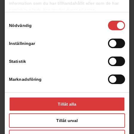
Planritningar
information som du har tillhandahållit eller som de har
samlat in när du har använt deras tjänster.
Samtyckesval
Klicka på planritningen för att förstora den
Nödvändig
Inställningar
Statistik
Marknadsföring
Tillåt alla
Tillåt urval
Spegelvänd planlösning