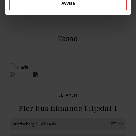
Avvisa
Fasad
SE ÄVEN
Fler hus liknande Liljedal 1
Kristineberg 1
|
Klassiskt
272 M²