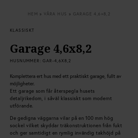
HEM
»
VÅRA HUS
»
GARAGE 4,6×8,2
KLASSISKT
Garage 4,6x8,2
HUSNUMMER:
GAR-4,6X8,2
Komplettera ert hus med ett praktiskt garage, fullt av
möjligheter.
Ett garage som får återspegla husets
detaljrikedom, i såväl klassiskt som modernt
utförande.
De gedigna väggarna vilar på en 100 mm hög
sockel vilket skyddar träkonstruktionen från fukt
och ger samtidigt en rymlig invändig takhöjd på