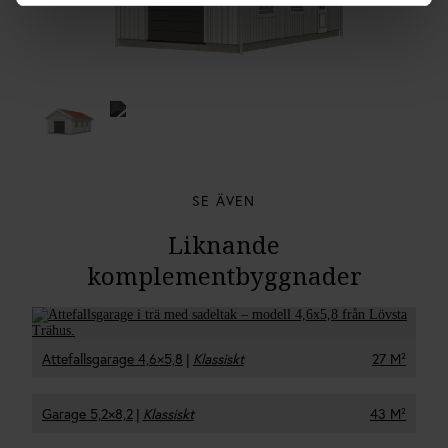
SE ÄVEN
Liknande
komplementbyggnader
Attefallsgarage 4,6×5,8
|
Klassiskt
27 M²
Garage 5,2×8,2
|
Klassiskt
43 M²