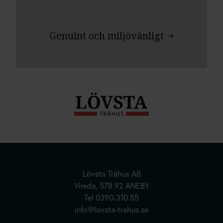
Genuint och miljövänligt
Hus | Herrgårdar | Fritidshus
Kundanpassade Hus
Lövsta Trähus AB
Vireda, 578 92 ANEBY
Inspiration
Tel
0390-310 55
Om oss
info@lovsta-trahus.se