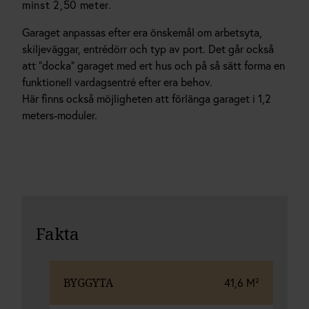
minst 2,50 meter.
Garaget anpassas efter era önskemål om arbetsyta,
skiljeväggar, entrédörr och typ av port. Det går också
att ”docka” garaget med ert hus och på så sätt forma en
funktionell vardagsentré efter era behov.
Här finns också möjligheten att förlänga garaget i 1,2
meters-moduler.
Fakta
BYGGYTA
41,6 M²