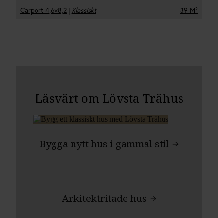
Carport 4,6×8,2
|
Klassiskt
39 M²
Läsvärt om Lövsta Trähus
Bygga nytt hus i gammal stil
Arkitektritade hus