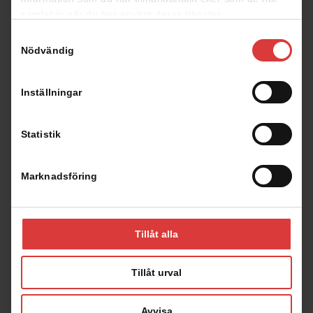
samlat in när du har använt deras tjänster.
Samtyckesval
Spegelvänd planlösning
Nödvändig
Inställningar
Statistik
Fasad
Marknadsföring
Tillåt alla
Tillåt urval
Avvisa