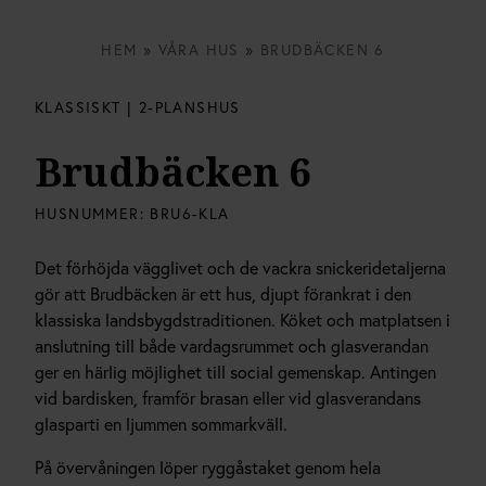
HEM
»
VÅRA HUS
»
BRUDBÄCKEN 6
KLASSISKT | 2-PLANSHUS
Brudbäcken 6
HUSNUMMER:
BRU6-KLA
Det förhöjda vägglivet och de vackra snickeridetaljerna
gör att Brudbäcken är ett hus, djupt förankrat i den
klassiska landsbygdstraditionen. Köket och matplatsen i
anslutning till både vardagsrummet och glasverandan
ger en härlig möjlighet till social gemenskap. Antingen
vid bardisken, framför brasan eller vid glasverandans
glasparti en ljummen sommarkväll.
På övervåningen löper ryggåstaket genom hela