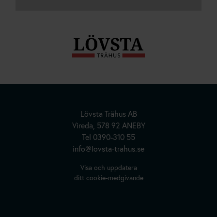
Lövsta Trähus AB
Vireda, 578 92 ANEBY
Tel
0390-310 55
info@lovsta-trahus.se
Hus | Herrgårdar | Fritidshus
Visa och uppdatera
ditt cookie-medgivande
Kundanpassade Hus
Inspiration