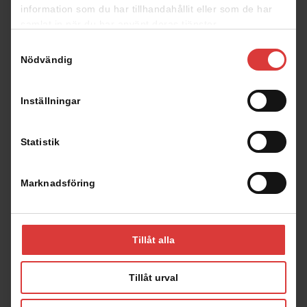
information som du har tillhandahållit eller som de har
Planritningar
samlat in när du har använt deras tjänster.
Samtyckesval
Nödvändig
Klicka på planritningen för att förstora den
Inställningar
Statistik
Marknadsföring
Fasad
Tillåt alla
Tillåt urval