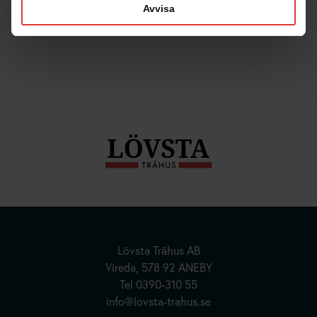
Avvisa
Lövsta Trähus AB
Hus | Herrgårdar | Fritidshus
Vireda, 578 92 ANEBY
Tel
0390-310 55
Kundanpassade Hus
info@lovsta-trahus.se