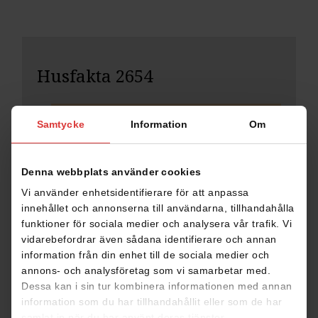
Husfakta 2654
Samtycke
BOYTA
Information
300,4 M²
Om
Denna webbplats använder cookies
Favoritmarkera denna
Vi använder enhetsidentifierare för att anpassa
innehållet och annonserna till användarna, tillhandahålla
funktioner för sociala medier och analysera vår trafik. Vi
vidarebefordrar även sådana identifierare och annan
DELA
information från din enhet till de sociala medier och
annons- och analysföretag som vi samarbetar med.
Dessa kan i sin tur kombinera informationen med annan
information som du har tillhandahållit eller som de har
samlat in när du har använt deras tjänster.