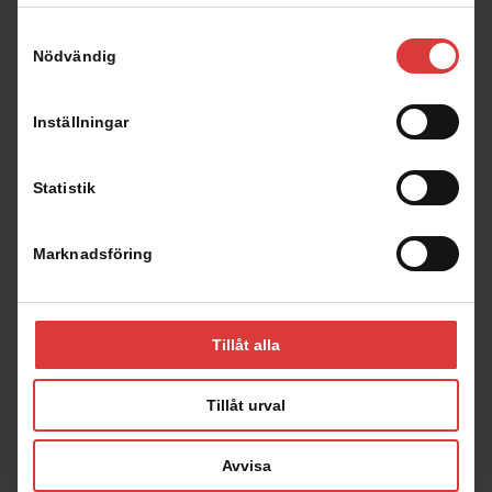
Samtyckesval
Planritningar
Nödvändig
Inställningar
Klicka på planritningen för att förstora den
Statistik
Marknadsföring
Fasad
Tillåt alla
Tillåt urval
Avvisa