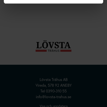
Hus | Herrgårdar | Fritidshus
Lövsta Trähus AB
Kundanpassade Hus
Vireda, 578 92 ANEBY
Tel
0390-310 55
Inspiration
info@lovsta-trahus.se
Om oss
Visa och uppdatera