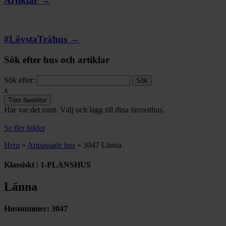
Artiklar →
#LövstaTrähus →
Sök efter hus och artiklar
Sök efter:
x
Töm favoriter
Här var det tomt. Välj och lägg till dina favorithus.
Se fler bilder
Hem
»
Anpassade hus
»
3047 Länna
Klassiskt | 1-PLANSHUS
Länna
Husnummer:
3047