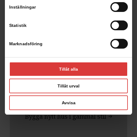
Inställningar
Statistik
Marknadsföring
Tillåt alla
Läsvärt om Lövsta Trähus
Tillåt urval
Avvisa
Bygga nytt hus i gammal stil