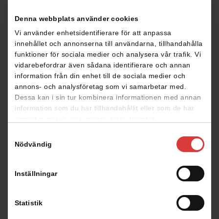
Planritningar
Denna webbplats använder cookies
Vi använder enhetsidentifierare för att anpassa
innehållet och annonserna till användarna, tillhandahålla
funktioner för sociala medier och analysera vår trafik. Vi
Klicka på planritningen för att förstora den
vidarebefordrar även sådana identifierare och annan
information från din enhet till de sociala medier och
annons- och analysföretag som vi samarbetar med.
Dessa kan i sin tur kombinera informationen med annan
information som du har tillhandahållit eller som de har
samlat in när du har använt deras tjänster.
Samtyckesval
Nödvändig
Fasad
Inställningar
Statistik