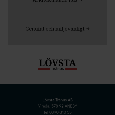
Genuint och miljövänligt
Hus | Herrgårdar | Fritidshus
Kundanpassade Hus
Lövsta Trähus AB
Vireda, 578 92 ANEBY
Inspiration
Tel
0390-310 55