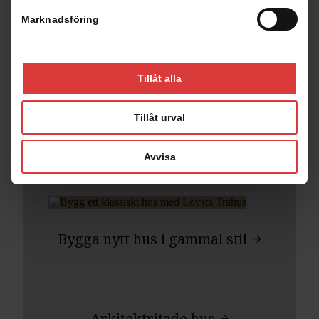
Marknadsföring
Tillåt alla
Tillåt urval
Avvisa
Läsvärt om Lövsta Trähus
Bygga nytt hus i gammal stil
Arkitektritade hus