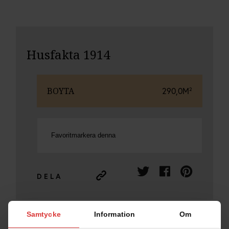
Husfakta 1914
BOYTA
290,0M²
Favoritmarkera denna
DELA
Samtycke
Information
Om