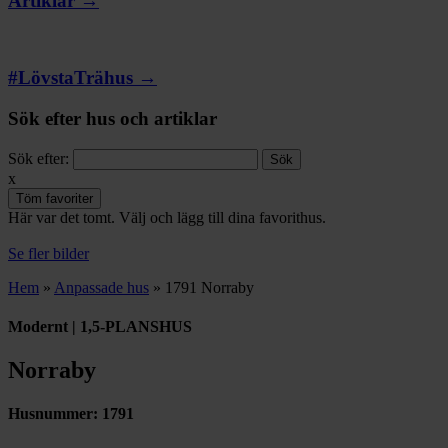
Artiklar →
#LövstaTrähus →
Sök efter hus och artiklar
Sök efter:
x
Töm favoriter
Här var det tomt. Välj och lägg till dina favorithus.
Se fler bilder
Hem
»
Anpassade hus
»
1791 Norraby
Modernt | 1,5-PLANSHUS
Norraby
Husnummer:
1791