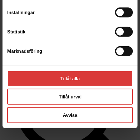
Inställningar
Stäng
Hus | Herrgårdar | Fritidshus
Statistik
Kundanpassade Hus
Inspiration
Om oss
Kontakta oss
Marknadsföring
Tillåt alla
Tillåt urval
Avvisa