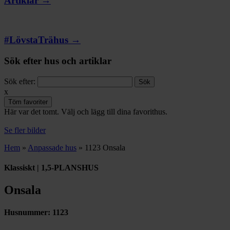
Artiklar →
#LövstaTrähus →
Sök efter hus och artiklar
Sök efter:
x
Töm favoriter
Här var det tomt. Välj och lägg till dina favorithus.
Se fler bilder
Hem
»
Anpassade hus
»
1123 Onsala
Klassiskt | 1,5-PLANSHUS
Onsala
Husnummer:
1123