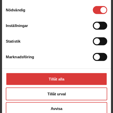
Samtyckesval
Nödvändig
Kundanpassade Herrgårdar →
Inställningar
Kundanpassade Fritidshus →
Statistik
Kundanpassade Garage →
Marknadsföring
Inspirationsbilder Hus →
Tillåt alla
Inspirationsbilder Herrgård →
Tillåt urval
Avvisa