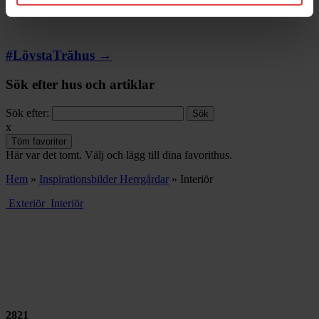
Artiklar →
#LövstaTrähus →
Sök efter hus och artiklar
Sök efter:
x
Töm favoriter
Här var det tomt. Välj och lägg till dina favorithus.
Hem
»
Inspirationsbilder Herrgårdar
»
Interiör
Exteriör
Interiör
2821