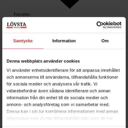
Favoriter
Hus →
Samtycke
Information
Om
Herrgårdar →
Denna webbplats använder cookies
Vi använder enhetsidentifierare för att anpassa innehållet
och annonserna till användarna, tillhandahålla funktioner
Fritidshus →
för sociala medier och analysera vår trafik. Vi
vidarebefordrar även sådana identifierare och annan
information från din enhet till de sociala medier och
Garage →
annons- och analysföretag som vi samarbetar med.
Dessa kan i sin tur kombinera informationen med annan
information som du har tillhandahållit eller som de har
Kundanpassade Hus →
samlat in när du har använt deras tjänster.